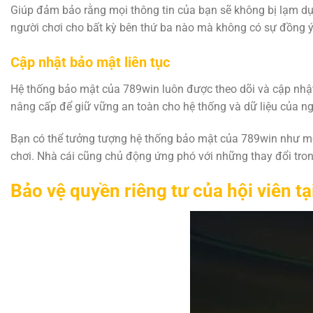
Giúp đảm bảo rằng mọi thông tin của bạn sẽ không bị lạm dụn
người chơi cho bất kỳ bên thứ ba nào mà không có sự đồng ý
Cập nhật bảo mật liên tục
Hệ thống bảo mật của 789win luôn được theo dõi và cập nhậ
nâng cấp để giữ vững an toàn cho hệ thống và dữ liệu của ng
Bạn có thể tưởng tượng hệ thống bảo mật của 789win như mộ
chơi. Nhà cái cũng chủ động ứng phó với những thay đổi tro
Bảo vệ quyền riêng tư của hội viên t