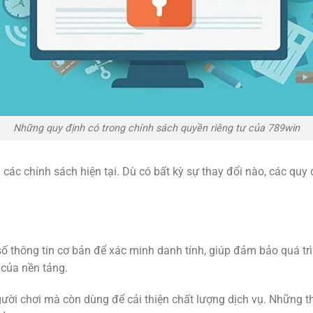
Những quy định có trong chính sách quyền riêng tư của 789win
các chính sách hiện tại. Dù có bất kỳ sự thay đổi nào, các quy
ố thông tin cơ bản để xác minh danh tính, giúp đảm bảo quá trìn
 của nền tảng.
gười chơi mà còn dùng để cải thiện chất lượng dịch vụ. Những t