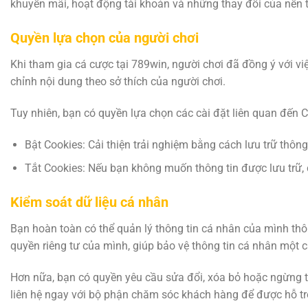
khuyến mãi, hoạt động tài khoản và những thay đổi của nền 
Quyền lựa chọn của người chơi
Khi tham gia cá cược tại 789win, người chơi đã đồng ý với việ
chỉnh nội dung theo sở thích của người chơi.
Tuy nhiên, bạn có quyền lựa chọn các cài đặt liên quan đến 
Bật Cookies: Cải thiện trải nghiệm bằng cách lưu trữ thôn
Tắt Cookies: Nếu bạn không muốn thông tin được lưu trữ, có
Kiểm soát dữ liệu cá nhân
Bạn hoàn toàn có thể quản lý thông tin cá nhân của mình thôn
quyền riêng tư của mình, giúp bảo vệ thông tin cá nhân một c
Hơn nữa, bạn có quyền yêu cầu sửa đổi, xóa bỏ hoặc ngừng thu
liên hệ ngay với bộ phận chăm sóc khách hàng để được hỗ trợ 