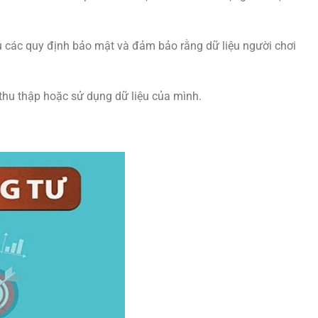
ủ các quy định bảo mật và đảm bảo rằng dữ liệu người chơi
 thu thập hoặc sử dụng dữ liệu của mình.