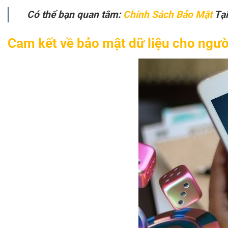
Có thể bạn quan tâm:
Chính Sách Bảo Mật
Tại
Cam kết về bảo mật dữ liệu cho ngườ