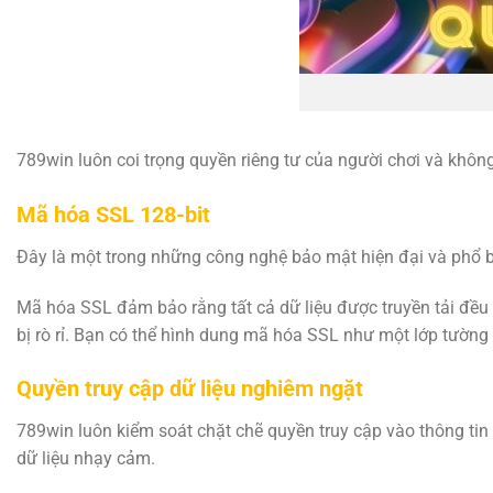
789win luôn coi trọng quyền riêng tư của người chơi và không
Mã hóa SSL 128-bit
Đây là một trong những công nghệ bảo mật hiện đại và phổ b
Mã hóa SSL đảm bảo rằng tất cả dữ liệu được truyền tải đều
bị rò rỉ. Bạn có thể hình dung mã hóa SSL như một lớp tường
Quyền truy cập dữ liệu nghiêm ngặt
789win luôn kiểm soát chặt chẽ quyền truy cập vào thông ti
dữ liệu nhạy cảm.