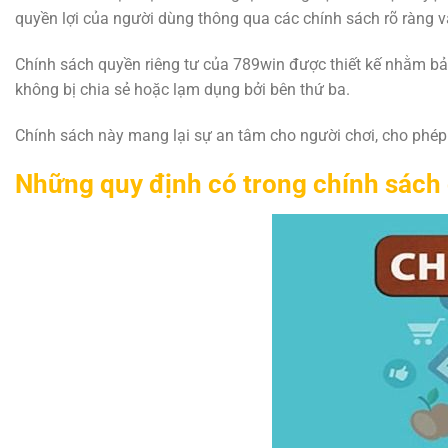
quyền lợi của người dùng thông qua các chính sách rõ ràng 
Chính sách quyền riêng tư của 789win được thiết kế nhằm bảo
không bị chia sẻ hoặc lạm dụng bởi bên thứ ba.
Chính sách này mang lại sự an tâm cho người chơi, cho phép 
Những quy định có trong chính sách