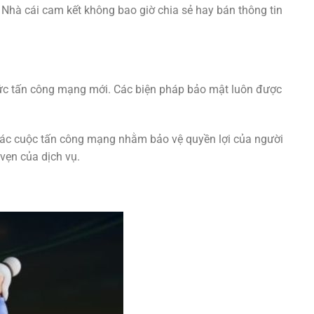
 Nhà cái cam kết không bao giờ chia sẻ hay bán thông tin
ức tấn công mạng mới. Các biện pháp bảo mật luôn được
 các cuộc tấn công mạng nhằm bảo vệ quyền lợi của người
vẹn của dịch vụ.