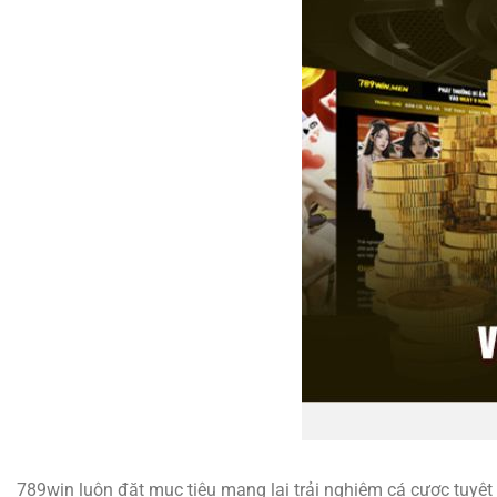
789win luôn đặt mục tiêu mang lại trải nghiệm cá cược tuyệt