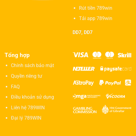
Rút tiền 789win
Tải app 789win
DD7
,
DD7
Tổng hợp
Chính sách bảo mật
Quyền riêng tư
FAQ
Điều khoản sử dụng
Liên hệ 789WIN
Đại lý 789WIN