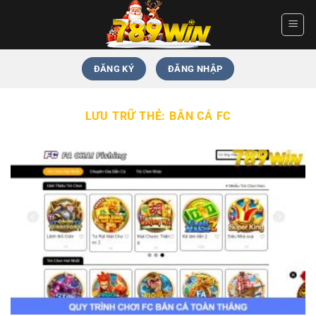
Chuyển
đến
nội
dung
ĐĂNG KÝ
ĐĂNG NHẬP
LƯU TRỮ THẺ:
BẮN CÁ FC