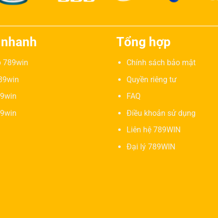
t nhanh
Tổng hợp
 789win
Chính sách bảo mật
789win
Quyền riêng tư
89win
FAQ
89win
Điều khoản sử dụng
Liên hệ 789WIN
Đại lý 789WIN