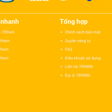
t nhanh
Tổng hợp
 789win
Chính sách bảo mật
789win
Quyền riêng tư
89win
FAQ
89win
Điều khoản sử dụng
Liên hệ 789WIN
Đại lý 789WIN