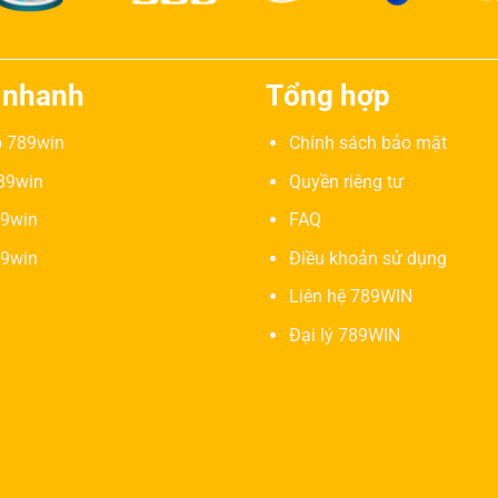
t nhanh
Tổng hợp
 789win
Chính sách bảo mật
789win
Quyền riêng tư
89win
FAQ
89win
Điều khoản sử dụng
Liên hệ 789WIN
Đại lý 789WIN