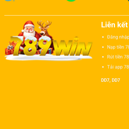
Liên kế
Đăng nhập
Nạp tiền 
Rút tiền 7
Tải app 7
DD7
,
DD7