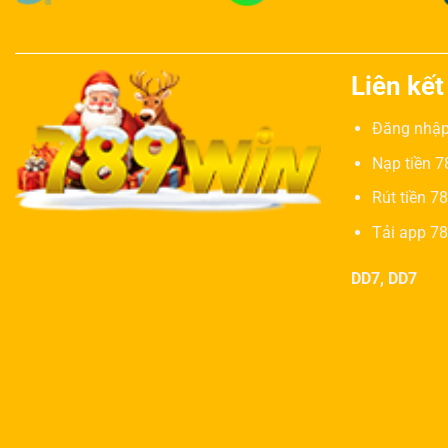
Liên kế
Đăng nhập
Nạp tiền 
Rút tiền 7
Tải app 7
DD7
,
DD7