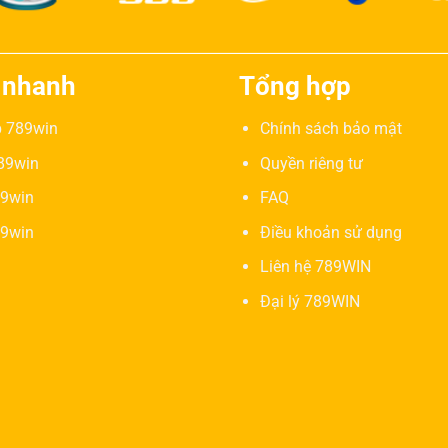
t nhanh
Tổng hợp
 789win
Chính sách bảo mật
789win
Quyền riêng tư
89win
FAQ
89win
Điều khoản sử dụng
Liên hệ 789WIN
Đại lý 789WIN