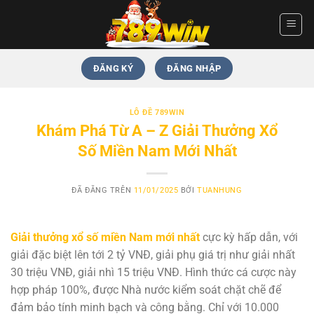
Chuyển
đến
nội
dung
ĐĂNG KÝ
ĐĂNG NHẬP
LÔ ĐỀ 789WIN
Khám Phá Từ A – Z Giải Thưởng Xổ
Số Miền Nam Mới Nhất
ĐÃ ĐĂNG TRÊN
11/01/2025
BỞI
TUANHUNG
Giải thưởng xổ số miền Nam mới nhất
cực kỳ hấp dẫn, với
giải đặc biệt lên tới 2 tỷ VNĐ, giải phụ giá trị như giải nhất
30 triệu VNĐ, giải nhì 15 triệu VNĐ. Hình thức cá cược này
hợp pháp 100%, được Nhà nước kiểm soát chặt chẽ để
đảm bảo tính minh bạch và công bằng. Chỉ với 10.000